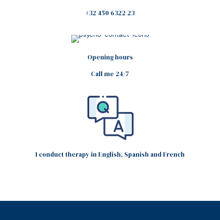
+32 450 6322 23
Opening hours
Call me 24/7
I conduct therapy in English, Spanish and French